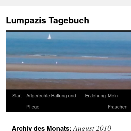
Zum
Inhalt
Lumpazis Tagebuch
springen
Start
Artgerechte Haltung und
Erziehung
Mein
Pflege
Frauchen
August 2010
Archiv des Monats: