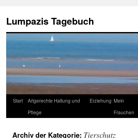
Zum
Inhalt
Lumpazis Tagebuch
springen
Start
Artgerechte Haltung und
Erziehung
Mein
Pflege
Frauchen
Tierschutz
Archiv der Kategorie: