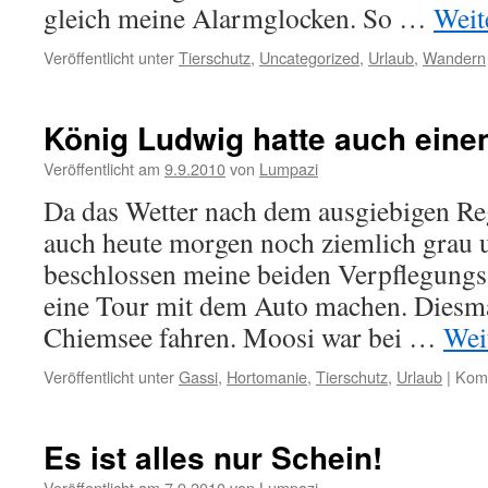
gleich meine Alarmglocken. So …
Weit
Veröffentlicht unter
Tierschutz
,
Uncategorized
,
Urlaub
,
Wandern
König Ludwig hatte auch ein
Veröffentlicht am
9.9.2010
von
Lumpazi
Da das Wetter nach dem ausgiebigen Re
auch heute morgen noch ziemlich grau 
beschlossen meine beiden Verpflegungs
eine Tour mit dem Auto machen. Diesma
Chiemsee fahren. Moosi war bei …
Wei
Veröffentlicht unter
Gassi
,
Hortomanie
,
Tierschutz
,
Urlaub
|
Komm
Es ist alles nur Schein!
Veröffentlicht am
7.9.2010
von
Lumpazi