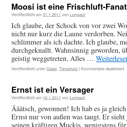
Moosi ist eine Frischluft-Fanat
Veröffentlicht am
31.1.2011
von
Lumpazi
Ich glaube, der Schock von vor zwei W
nicht nur kurz die Laune verdorben. Nein 
schlimmer als ich dachte. Ich glaube, me
durchgeknallt. Wahnsinnig geworden, ü
geistig weggetreten. Alles …
Weiterles
f
Veröffentlicht unter
Gassi
,
Tierschutz
|
Kommentare deaktiviert
M
is
e
Ernst ist ein Versager
F
F
Veröffentlicht am
16.1.2011
von
Lumpazi
Ääätsch, gewonnen! Ich hab es ja gleich
Ernst nur von außen was taugt. Er sieht 
seinen kräftigen Muckis, wenigstens fü