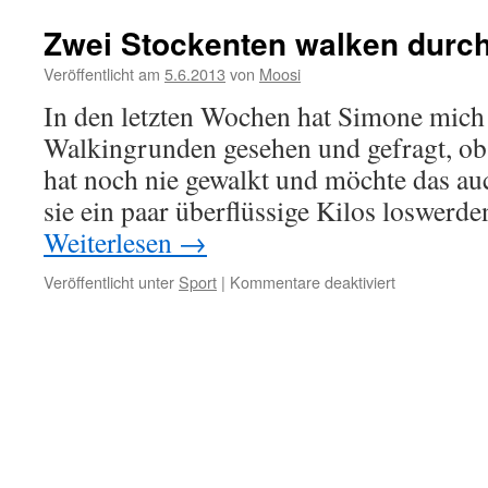
Zwei Stockenten walken durc
Veröffentlicht am
5.6.2013
von
Moosi
In den letzten Wochen hat Simone mich 
Walkingrunden gesehen und gefragt, ob 
hat noch nie gewalkt und möchte das au
sie ein paar überflüssige Kilos loswerd
Weiterlesen
→
für
Veröffentlicht unter
Sport
|
Kommentare deaktiviert
Zwei
Stockenten
walken
durch
den
Wald