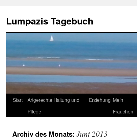
Zum
Inhalt
Lumpazis Tagebuch
springen
Start
Artgerechte Haltung und
Erziehung
Mein
Pflege
Frauchen
Juni 2013
Archiv des Monats: