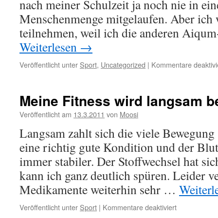
nach meiner Schulzeit ja noch nie in ein
Menschenmenge mitgelaufen. Aber ich w
teilnehmen, weil ich die anderen Aiq
Weiterlesen
→
Veröffentlicht unter
Sport
,
Uncategorized
|
Kommentare deaktivi
Meine Fitness wird langsam b
Veröffentlicht am
13.3.2011
von
Moosi
Langsam zahlt sich die viele Bewegung 
eine richtig gute Kondition und der Blu
immer stabiler. Der Stoffwechsel hat sic
kann ich ganz deutlich spüren. Leider v
Medikamente weiterhin sehr …
Weiterl
für
Veröffentlicht unter
Sport
|
Kommentare deaktiviert
Meine