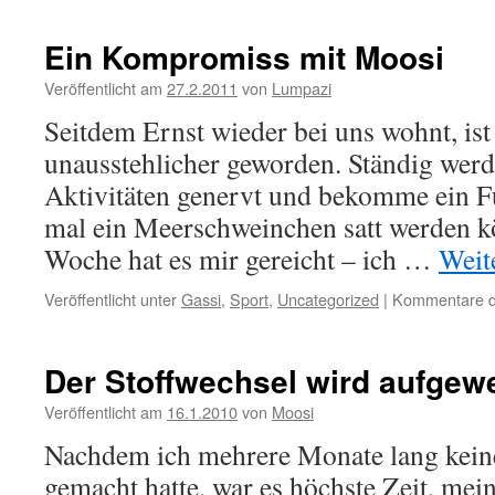
Fitness
wird
Ein Kompromiss mit Moosi
langsam
besser
Veröffentlicht am
27.2.2011
von
Lumpazi
Seitdem Ernst wieder bei uns wohnt, i
unausstehlicher geworden. Ständig werde
Aktivitäten genervt und bekomme ein Fu
mal ein Meerschweinchen satt werden kö
Woche hat es mir gereicht – ich …
Weit
Veröffentlicht unter
Gassi
,
Sport
,
Uncategorized
|
Kommentare de
Der Stoffwechsel wird aufgew
Veröffentlicht am
16.1.2010
von
Moosi
Nachdem ich mehrere Monate lang kein
gemacht hatte, war es höchste Zeit, mein