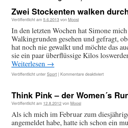
Zwei Stockenten walken durc
Veröffentlicht am
5.6.2013
von
Moosi
In den letzten Wochen hat Simone mich 
Walkingrunden gesehen und gefragt, ob 
hat noch nie gewalkt und möchte das au
sie ein paar überflüssige Kilos loswerd
Weiterlesen
→
für
Veröffentlicht unter
Sport
|
Kommentare deaktiviert
Zwei
Stockenten
walken
Think Pink – der Women´s Run
durch
den
Veröffentlicht am
12.8.2012
von
Moosi
Wald
Als ich mich im Februar zum diesjähr
angemeldet habe, hatte ich schon ein mu