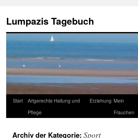
Zum
Inhalt
Lumpazis Tagebuch
springen
Start
Artgerechte Haltung und
Erziehung
Mein
Pflege
Frauchen
Sport
Archiv der Kategorie: