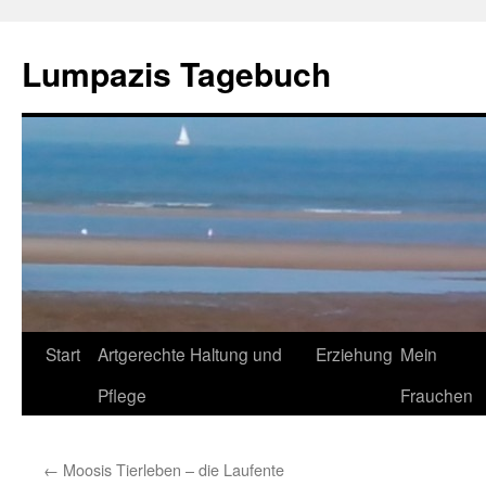
Zum
Inhalt
Lumpazis Tagebuch
springen
Start
Artgerechte Haltung und
Erziehung
Mein
Pflege
Frauchen
←
Moosis Tierleben – die Laufente